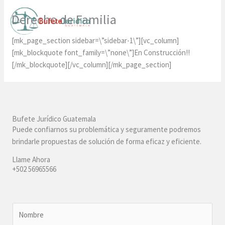
Skip
Derecho de Familia
to
content
[mk_page_section sidebar=\”sidebar-1\”][vc_column]
[mk_blockquote font_family=\”none\”]En Construcción!!
[/mk_blockquote][/vc_column][/mk_page_section]
Bufete Jurídico Guatemala
Puede confiarnos su problemática y seguramente podremos
brindarle propuestas de solución de forma eficaz y eficiente.
Llame Ahora
+502 56965566
N
o