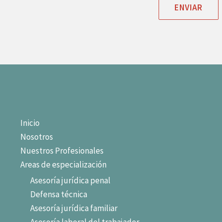
j
ENVIAR
e
*
Inicio
Nosotros
Nuestros Profesionales
Areas de especialización
Asesoría jurídica penal
Defensa técnica
Asesoría jurídica familiar
Asesoría laboral del trabajador