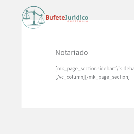
Skip
to
content
I
Notariado
[mk_page_section sidebar=\”sideb
[/vc_column][/mk_page_section]