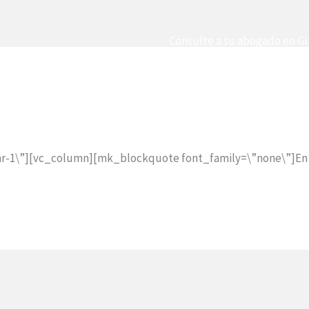
Consulte a su abogado en G
NICIO
NOSOTROS
NUESTROS PROFESIONALES
AREA
ar-1\”][vc_column][mk_blockquote font_family=\”none\”]En