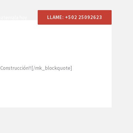
LLAME: +502 25092623
uatemala hoy
S DE ESPECIALIZACIÓN
BLOG
CONTACTO
 Construcción!![/mk_blockquote]