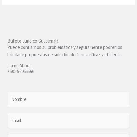
Bufete Jurídico Guatemala
Puede confiarnos su problemática y seguramente podremos
brindarle propuestas de solución de forma eficaz y eficiente.
Llame Ahora
+502 56965566
N
o
m
E
b
m
r
a
e